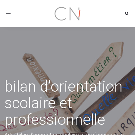
Toggle
navigation
bilan d'orientation
scolaire et
professionnelle
Ark
/
bilan d'orientation scolaire et professionnelle