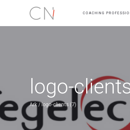
COACHING PROFESSIO
logo-clients
Ark
/
logo-clients (7)